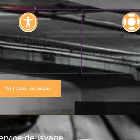
accès marseille
Parking sé
ur le stade ou le centre-ville
Notre parking est 
surveillance 
Voir tous les accès
ervice de lavage