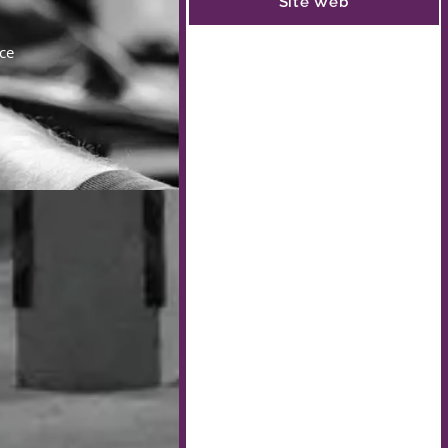
Site Web
ce