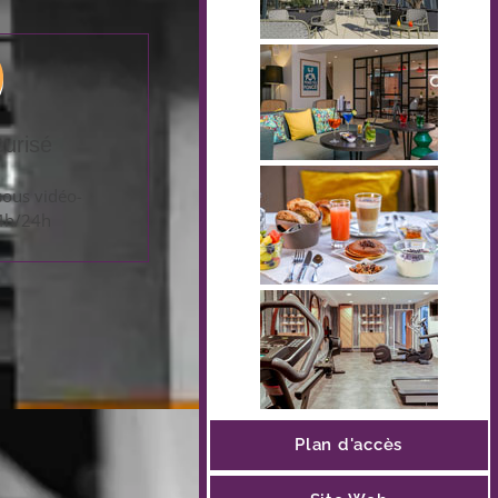
curisé
sous vidéo-
24h/24h
Plan d'accès