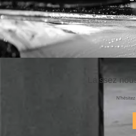
Vous souhaitez faire laver votre véhicu
Laissez nou
N'hésitez