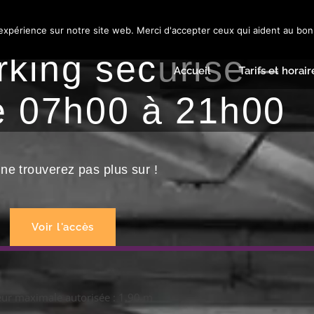
es heures ...
 expérience sur notre site web. Merci d'accepter ceux qui aident au bo
rking sécurisé –
Accueil
Tarifs et horair
e 07h00 à 21h00
ne trouverez pas plus sur !
Voir l'accès
ur maximale autorisée : 1,90 m